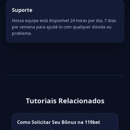
Suporte
Nossa equipe está disponível 24 horas por dia, 7 dias
por semana para ajudá-lo com qualquer dúvida ou
problema.
Tutoriais Relacionados
Como Solicitar Seu Bônus na 119bet