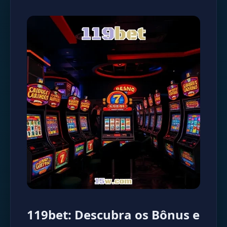
119bet: Descubra os Bônus e